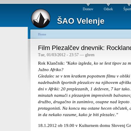
Domov
Odsek
Špor
ŠAO Velenje
Home
Film Plezalčev dnevnik: Rocklan
Tue, 01/03/2012 - 23:57 — ghren
Rok Klančnik:
"Kako izgleda, ko se šest tipov za m
Južno Afriko?
Gledalec se v tem kratkem popotnem filmu v obliki 
nadebudnih športnih plezalcev na njihovem afrišk
dni v Afriki: 20 preplezanih, 1 deževen, 7 kar tako
minutah namuči s plezanjem impresivnih balvanov,
družbo, drugačno in zanimivo, osupne nad lepoto 
protagonisti. Na koncu mu ostane hecen občutek, d
in da nekako razume, kako je biti plezalec."
18.1.2012 ob 19.00 v Kulturnem domu Slovenj G